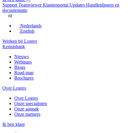
Support
Teamviewer
Klantenportal
Updates
Handleidingen en
documentatie
nl
Nederlands
English
Werken bij Logres
Kennisbank
Nieuws
Webinars
Blogs
Road map
Brochures
Over Logres
Over Logres
Onze specialisten
Onze aanpak
Onze partners
Ik ben klant