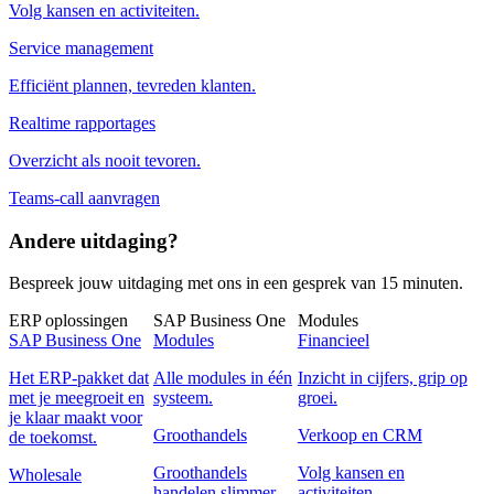
Volg kansen en activiteiten.
Service management
Efficiënt plannen, tevreden klanten.
Realtime rapportages
Overzicht als nooit tevoren.
Teams-call aanvragen
Andere uitdaging?
Bespreek jouw uitdaging met ons in een gesprek van 15 minuten.
ERP oplossingen
SAP Business One
Modules
SAP Business One
Modules
Financieel
Het ERP-pakket dat
Alle modules in één
Inzicht in cijfers, grip op
met je meegroeit en
systeem.
groei.
je klaar maakt voor
Groothandels
Verkoop en CRM
de toekomst.
Groothandels
Volg kansen en
Wholesale
handelen slimmer.
activiteiten.