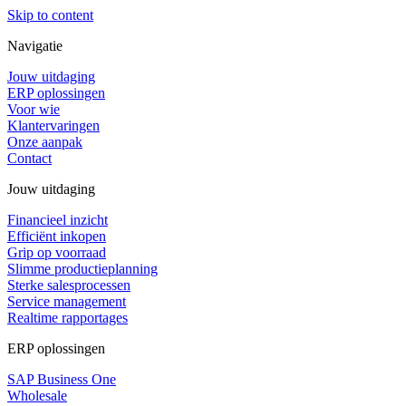
Skip to content
Navigatie
Jouw uitdaging
ERP oplossingen
Voor wie
Klantervaringen
Onze aanpak
Contact
Jouw uitdaging
Financieel inzicht
Efficiënt inkopen
Grip op voorraad
Slimme productieplanning
Sterke salesprocessen
Service management
Realtime rapportages
ERP oplossingen
SAP Business One
Wholesale