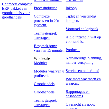
Het meest complete
Procesindustrie
Inkoop
ERP-pakket van
groothandels voor
Complexe
Tijdig en verstandig
groothandels.
processen in één
inkopen.
systeem.
Voorraad en logistiek
Teams-gesprek
Altijd inzicht in wat op
aanvragen
voorraad is.
Bespreek jouw
Productie
vraag in 15 minuten.
Nauwkeurige planning,
Wholesale
minder verspilling.
Modules
Service en onderhoud
Modules waarvan u
profiteert.
Wie moet waarheen en
waarom.
Groothandels
Rapportages en
Groothandels
dashboards
Teams gesprek
Overzicht als nooit
aanvragen
tevoren.