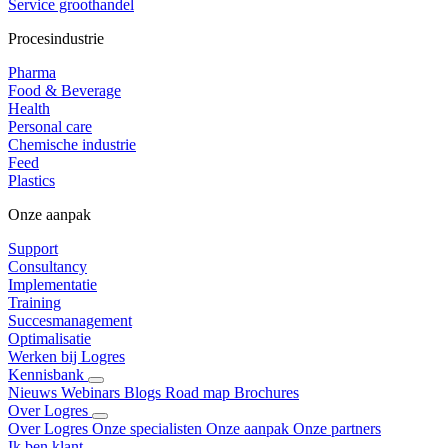
Service groothandel
Procesindustrie
Pharma
Food & Beverage
Health
Personal care
Chemische industrie
Feed
Plastics
Onze aanpak
Support
Consultancy
Implementatie
Training
Succesmanagement
Optimalisatie
Werken bij Logres
Kennisbank
Nieuws
Webinars
Blogs
Road map
Brochures
Over Logres
Over Logres
Onze specialisten
Onze aanpak
Onze partners
Ik ben klant