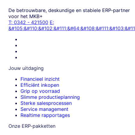
De betrouwbare, deskundige en stabiele ERP-partner
voor het MKB+
T:
0342 - 421500
E:
&#105;&#110;&#102;&#111;&#64;&#108;&#111;&#103;&#11
Jouw uitdaging
Financieel inzicht
Efficiënt inkopen
Grip op voorraad
Slimme productieplanning
Sterke salesprocessen
Service management
Realtime rapportages
Onze ERP-pakketten