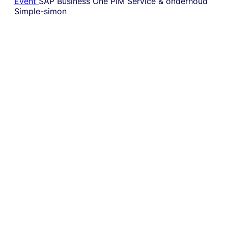
Event
SAP Business One
PIM
Service & onderhoud
Simple-simon