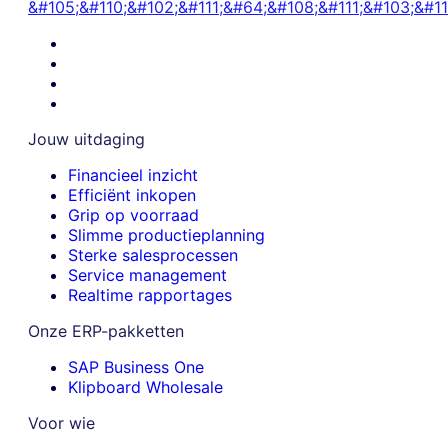
&#105;&#110;&#102;&#111;&#64;&#108;&#111;&#103;&#11
Jouw uitdaging
Financieel inzicht
Efficiënt inkopen
Grip op voorraad
Slimme productieplanning
Sterke salesprocessen
Service management
Realtime rapportages
Onze ERP-pakketten
SAP Business One
Klipboard Wholesale
Voor wie