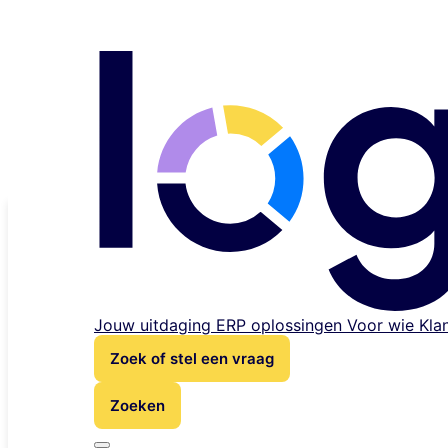
Skip to content
Werken bij Logres
Kennisbank
Jouw uitdaging
ERP oplossingen
Voor wie
Kla
Zoek of stel een vraag
Over Logres
Zoeken